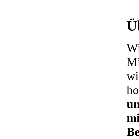
Ü
Wi
Mi
wi
ho
un
mi
Be